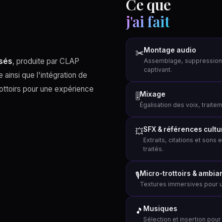
Ce que
j'ai fait
Montage audio
✂️
isés
, produite par CLAP
Assemblage, suppression de
captivant.
 ainsi que l'intégration de
ottoirs pour une expérience
Mixage
🎚️
Égalisation des voix, traite
SFX & références cultu
💥
Extraits, citations et sons
traités.
Micro-trottoirs & ambi
🎙️
Textures immersives pour u
Musiques
🎵
Sélection et insertion pour