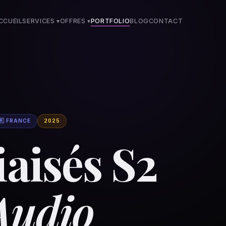
CCUEIL
SERVICES ▾
OFFRES
▾
PORTFOLIO
BLOG
CONTACT
🇷 FRANCE
2025
iaisés S2
Audio