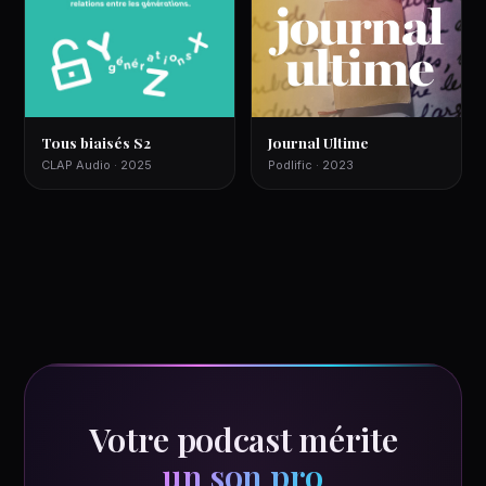
Tous biaisés S2
Journal Ultime
CLAP Audio · 2025
Podlific · 2023
Votre podcast mérite
un son pro