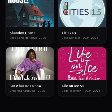
Abandon House!
Cities 1.5
Jess Schmidt · 2025–2026
Jess Schmidt · 2024–2025
But What Do I Know
Life on Ice S2
Chidinma Azubuike · 2025
Jodi Figliomeni · 2024–2025