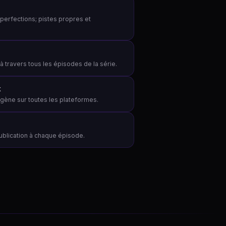
imperfections; pistes propres et
à travers tous les épisodes de la série.
x
gène sur toutes les plateformes.
publication à chaque épisode.