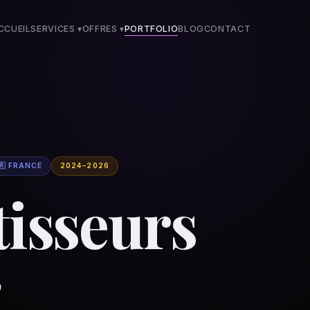
CCUEIL
SERVICES ▾
OFFRES
▾
PORTFOLIO
BLOG
CONTACT
🇷 FRANCE
2024–2026
tisseurs